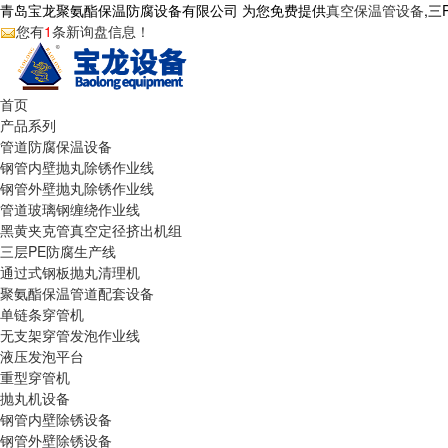
青岛宝龙聚氨酯保温防腐设备有限公司 为您免费提供
真空保温管设备
,
您有
1
条新询盘信息！
首页
产品系列
管道防腐保温设备
钢管内壁抛丸除锈作业线
钢管外壁抛丸除锈作业线
管道玻璃钢缠绕作业线
黑黄夹克管真空定径挤出机组
三层PE防腐生产线
通过式钢板抛丸清理机
聚氨酯保温管道配套设备
单链条穿管机
无支架穿管发泡作业线
液压发泡平台
重型穿管机
抛丸机设备
钢管内壁除锈设备
钢管外壁除锈设备