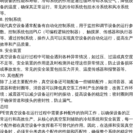
响设备的性能和寿命。冷却系统的作用是通过循环冷却水或空气，降低设
备的温度，确保其正常运行。常见的冷却系统包括水冷系统和风冷系统
等。
8. 控制系统
现代真空设备通常配备有自动化控制系统，用于监控和调节设备的运行参
数。控制系统包括PLC（可编程逻辑控制器）、触摸屏、传感器和执行器
等。通过控制系统，操作人员可以实现真空设备的自动化运行，提高生产
效率和产品质量。
9. 安全装置
真空设备在运行过程中可能会遇到各种异常情况，如过压、过温或真空度
不足等。安全装置的作用是及时检测并处理这些异常情况，防止设备损坏
或事故发生。常见的安全装置包括压力开关、温度传感器和报警器等。
10. 其他配件
除了上述主要配件外，真空设备还可能配备一些辅助配件，如消音器、减
震器和密封圈等。消音器可以降低真空泵工作时产生的噪音，改善工作环
境；减震器可以减少设备运行时的振动，提高设备的稳定性；密封圈则用
于确保管道和接头的密封性，防止漏气。
总结
PE管真空设备在运行过程中需要多种配件的协同工作，以确保设备的正
常运行和高效生产。从核心的真空泵到辅助的冷却系统和安全装置，每一
个配件都在真空设备中发挥着不可替代的作用。因此，在选择和安装真空
设备时，必须充分考虑各个配件的性能和匹配性，确保整个系统的稳定性