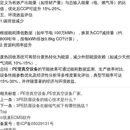
定义为有效产出能量（如管材产量）与总输入能量（电、燃气等）的比
值，优化后COP可提升 15%-25%。
五、环境效益评估
1.碳排放减少
根据能耗降低数据（如年节电 100万kWh），换算为CO?减排量（约
800吨/年，按每kWh排放0.8kg CO?计算）。
2.资源利用率提升
废热回收系统可将部分废热转化为能源，减少外部能源依赖（如减少天然
气消耗 10%-15%）。
总结：
PE管真空设备
的节能效果可通过能耗数据监测、生产效率对比、
设备性能参数优化及经济性分析等多维度量化评估，典型节能率可达
15%-30%，并伴随显著的经济与环境效益。
相关标签：
PE管真空设备
,
PE管真空设备厂家
,
上一条：
3PE防腐设备的核心技术是什么？
下一条：
3PE防腐设备在极端气候下有哪些挑战？
Top
©筑巢ECMS软件
备案号：
鲁ICP备05029131号
一键拨号